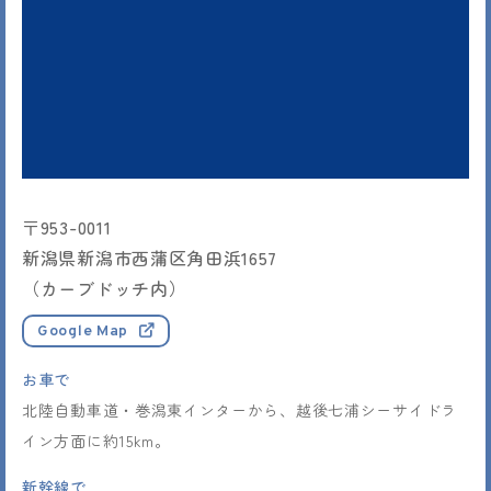
〒953-0011
新潟県新潟市西蒲区角田浜1657
（カーブドッチ内）
Google Map
お車で
北陸自動車道・巻潟東インターから、越後七浦シーサイドラ
イン方面に約15km。
新幹線で