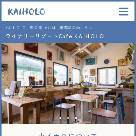
KAIHOLO
朝の海
それは 葡萄畑の向こうに
ワイナリーリゾートCafe
KAIHOLO
カイホロについて