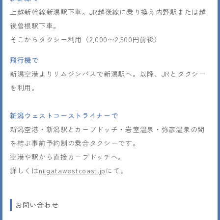
上越新幹線新潟駅下車。JR越後線に乗り換え内野駅または越
後曽根駅下車。
そこからタクシー利用（2,000〜2,500円前後）
飛行機で
新潟空港よりリムジンバスで新潟駅へ。以降、JRとタクシー
を利用。
新潟ウェストコーストライナーで
新潟空港・新潟駅とカーブドッチ・岩室温泉・弥彦温泉の間
を結ぶ事前予約制の乗合タクシーです。
空港や駅から直接カーブドッチへ。
詳しくは
niigatawestcoast.jp
にて。
お問い合わせ